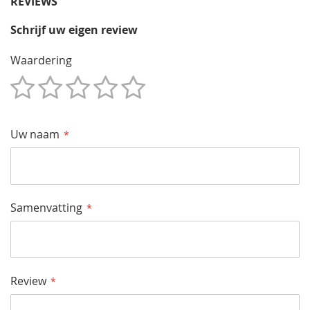
REVIEWS
Schrijf uw eigen review
Waardering
1
2
3
4
5
Star
Sterren
Sterren
Sterren
Sterren
Uw naam
Samenvatting
Review