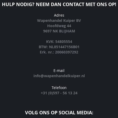
HULP NODIG? NEEM DAN CONTACT MET ONS OP!
Adres
Wapenhandel Kuiper BV
Hoofdweg 44
9697 NK BLIJHAM
KVK: 54805554
BTW: NL851447156B01
Erk. nr.: 20060397292
E-mail
info@wapenhandelkuiper.nl
Telefoon
+31 (0)597 - 56 13 24
VOLG ONS OP SOCIAL MEDIA: