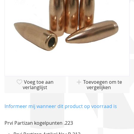
gallerij
Ga
Voeg toe aan
Toevoegen om te
naar
verlanglijst
vergelijken
het
begin
van
Informeer mij wanneer dit product op voorraad is
de
afbeeldingen-
Prvi Partizan kogelpunten .223
gallerij