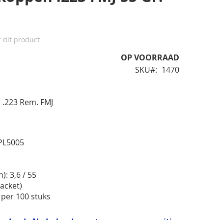
r dit product
OP VOORRAAD
SKU
1470
 .223 Rem. FMJ
PL5005
): 3,6 / 55
Jacket)
 per 100 stuks