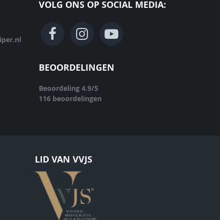
VOLG ONS OP SOCIAL MEDIA:
per.nl
BEOORDELINGEN
Beoordeling
4.9
/
5
116
beoordelingen
LID VAN VVJS