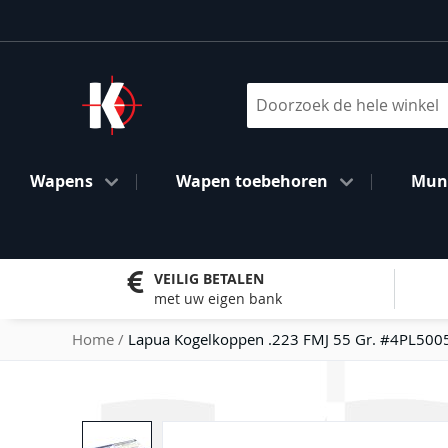
Ga
naar
de
inhoud
Search
Wapens
Wapen toebehoren
Muni
VEILIG BETALEN
met uw eigen bank
Home
Lapua Kogelkoppen .223 FMJ 55 Gr. #4PL500
Ga