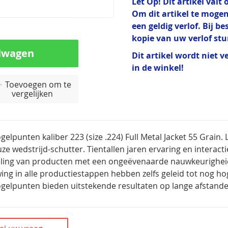
Let Op! Dit artikel val
Om dit artikel te mogen
een geldig verlof. Bij b
kopie van uw verlof st
lwagen
Dit artikel wordt niet v
in de winkel!
Toevoegen om te
vergelijken
gelpunten kaliber 223 (size .224) Full Metal Jacket 55 Grain
uze wedstrijd-schutter. Tientallen jaren ervaring en interac
ling van producten met een ongeëvenaarde nauwkeurigheid 
ing in alle productiestappen hebben zelfs geleid tot nog 
gelpunten bieden uitstekende resultaten op lange afstande