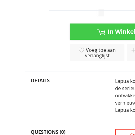
Ga
naar
het
In Winke
begin
van
de
Voeg toe aan
afbeeldingen-
verlanglijst
gallerij
DETAILS
Lapua ko
de serie
ontwikke
vernieuw
Lapua ko
QUESTIONS (0)