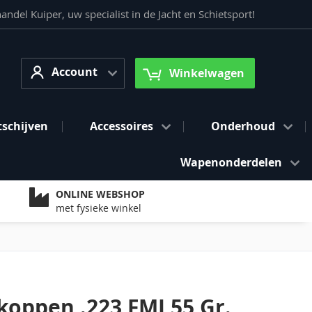
del Kuiper, uw specialist in de Jacht en Schietsport!
Account
arch
Account
Winkelwagen
tschijven
Accessoires
Onderhoud
Wapenonderdelen
ONLINE WEBSHOP
met fysieke winkel
koppen .223 FMJ 55 Gr.