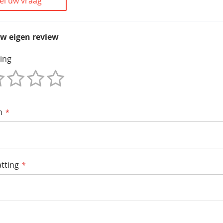
el uw vraag
uw eigen review
ing
m
tting