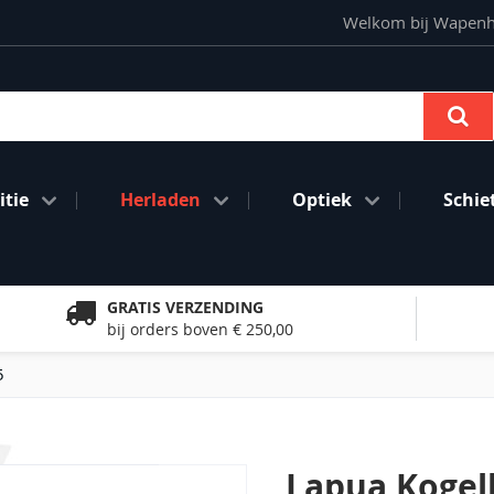
Welkom bij Wapenhan
Se
tie
Herladen
Optiek
Schie
GRATIS VERZENDING
bij orders boven € 250,00
5
Lapua Kogel