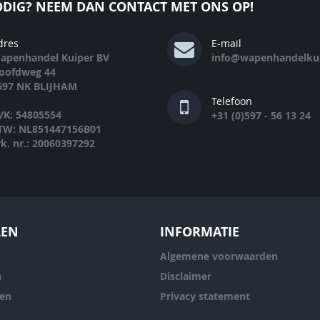
DIG? NEEM DAN CONTACT MET ONS OP!
dres
E-mail
apenhandel Kuiper BV
info@wapenhandelkui
oofdweg 44
697 NK BLIJHAM
Telefoon
VK: 54805554
+31 (0)597 - 56 13 24
TW: NL851447156B01
rk. nr.: 20060397292
LEN
INFORMATIE
Algemene voorwaarden
n
Disclaimer
ren
Privacy statement