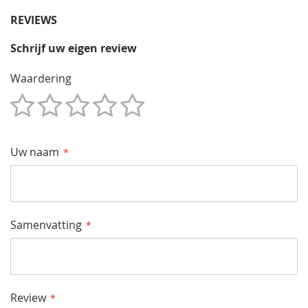
REVIEWS
Schrijf uw eigen review
Waardering
1
2
3
4
5
Star
Sterren
Sterren
Sterren
Sterren
Uw naam
Samenvatting
Review