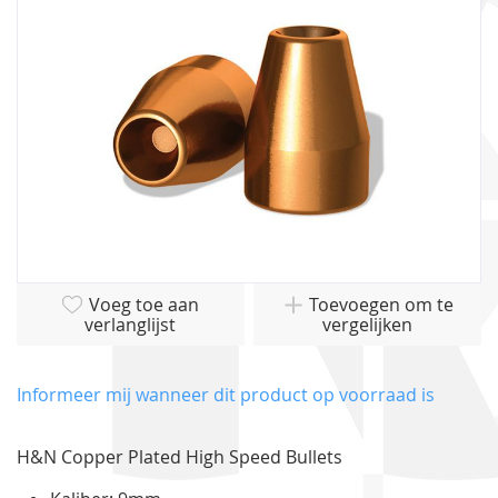
gallerij
Ga
Voeg toe aan
Toevoegen om te
naar
verlanglijst
vergelijken
het
begin
van
Informeer mij wanneer dit product op voorraad is
de
afbeeldingen-
H&N Copper Plated High Speed Bullets
gallerij