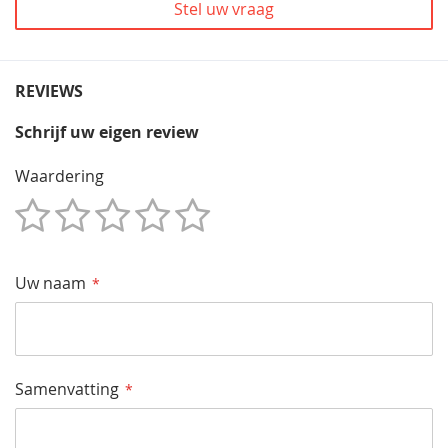
Stel uw vraag
REVIEWS
Schrijf uw eigen review
Waardering
1
2
3
4
5
Star
Sterren
Sterren
Sterren
Sterren
Uw naam
Samenvatting