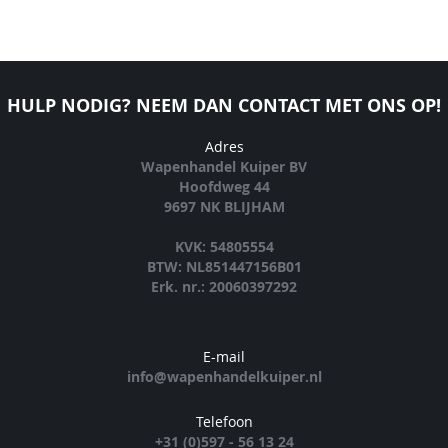
HULP NODIG? NEEM DAN CONTACT MET ONS OP!
Adres
Wapenhandel Kuiper BV
Hoofdweg 44
9697 NK BLIJHAM
KVK: 54805554
BTW: NL851447156B01
Erk. nr.: 20060397292
E-mail
info@wapenhandelkuiper.nl
Telefoon
+31 (0)597 - 56 13 24