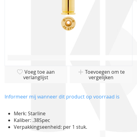
Ga
Voeg toe aan
Toevoegen om te
naar
verlanglijst
vergelijken
het
begin
van
Informeer mij wanneer dit product op voorraad is
de
afbeeldingen-
Merk: Starline
gallerij
Kaliber: .38Spec
Verpakkingseenheid: per 1 stuk.