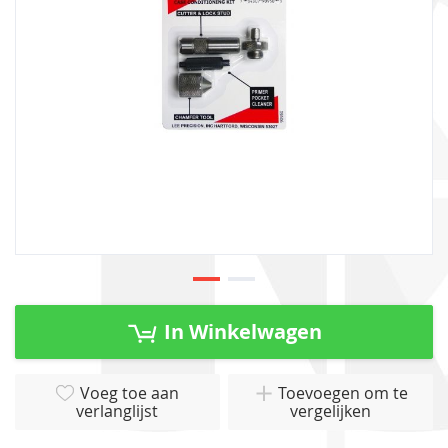
gallerij
Ga
naar
In Winkelwagen
het
begin
van
Voeg toe aan
Toevoegen om te
verlanglijst
vergelijken
de
afbeeldingen-