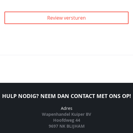
Review versturen
HULP NODIG? NEEM DAN CONTACT MET ONS OP!
Adres
Wapenhandel Kuiper BV
Hoofdweg 44
9697 NK BLIJHAM