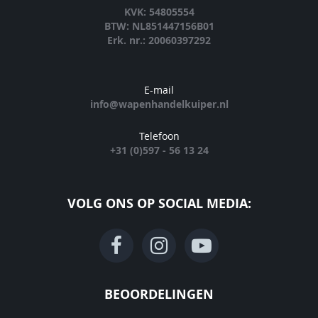
KVK: 54805554
BTW: NL851447156B01
Erk. nr.: 20060397292
E-mail
info@wapenhandelkuiper.nl
Telefoon
+31 (0)597 - 56 13 24
VOLG ONS OP SOCIAL MEDIA:
BEOORDELINGEN