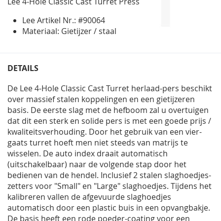
Lee 4-Hole Classic Cast Turret Press
gallerij
Lee Artikel Nr.: #90064
Materiaal: Gietijzer / staal
DETAILS
De Lee 4-Hole Classic Cast Turret herlaad-pers beschikt
over massief stalen koppelingen en een gietijzeren
basis. De eerste slag met de hefboom zal u overtuigen
dat dit een sterk en solide pers is met een goede prijs /
kwaliteitsverhouding. Door het gebruik van een vier-
gaats turret hoeft men niet steeds van matrijs te
wisselen. De auto index draait automatisch
(uitschakelbaar) naar de volgende stap door het
bedienen van de hendel. Inclusief 2 stalen slaghoedjes-
zetters voor "Small" en "Large" slaghoedjes. Tijdens het
kalibreren vallen de afgevuurde slaghoedjes
automatisch door een plastic buis in een opvangbakje.
De basis heeft een rode poeder-coating voor een