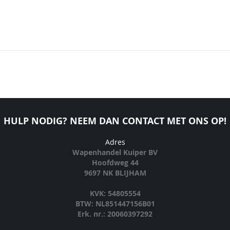
HULP NODIG? NEEM DAN CONTACT MET ONS OP!
Adres
Wapenhandel Kuiper BV
Hoofdweg 44
9697 NK BLIJHAM
KVK: 54805554
BTW: NL851447156B01
Erk. nr.: 20060397292