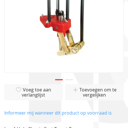
gallerij
Ga
Voeg toe aan
Toevoegen om te
naar
verlanglijst
vergelijken
het
begin
van
Informeer mij wanneer dit product op voorraad is
de
afbeeldingen-