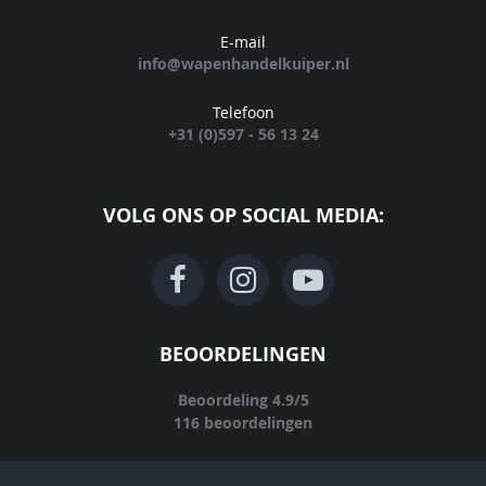
E-mail
info@wapenhandelkuiper.nl
Telefoon
+31 (0)597 - 56 13 24
VOLG ONS OP SOCIAL MEDIA:
BEOORDELINGEN
Beoordeling
4.9
/
5
116
beoordelingen