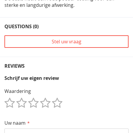
sterke en langdurige afwerking.
QUESTIONS (0)
Stel uw vraag
REVIEWS
Schrijf uw eigen review
Waardering
1
2
3
4
5
Star
Sterren
Sterren
Sterren
Sterren
Uw naam