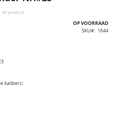
r dit product
OP VOORRAAD
SKU
1644
23
e kalibers: