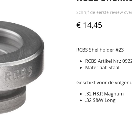
Schrijf de eerste review ove
€ 14,45
RCBS Shellholder #23
RCBS Artikel Nr.: 092
Materiaal: Staal
Geschikt voor de volgend
.32 H&R Magnum
.32 S&W Long