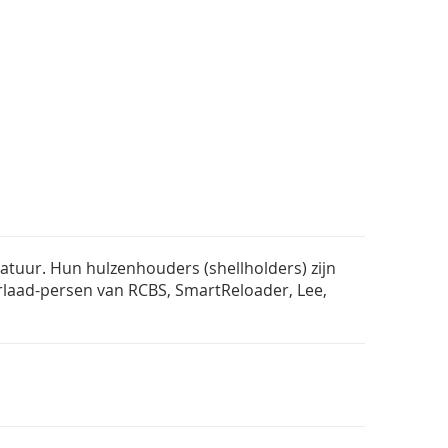
atuur. Hun hulzenhouders (shellholders) zijn
rlaad-persen van RCBS, SmartReloader, Lee,