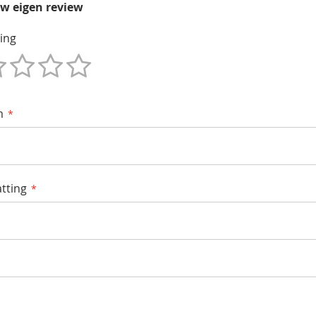
uw eigen review
ing
m
tting