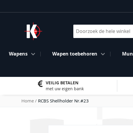
Ga
naar
de
inhoud
Search
Wapens
Wapen toebehoren
Muni
VEILIG BETALEN
met uw eigen bank
Home
RCBS Shellholder Nr.#23
Ga