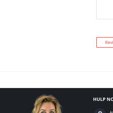
Rev
HULP NO
A