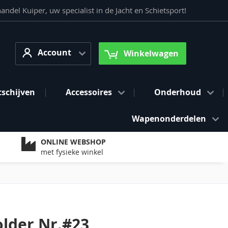
del Kuiper, uw specialist in de Jacht en Schietsport!
Account
arch
Account
Winkelwagen
tschijven
Accessoires
Onderhoud
Wapenonderdelen
ONLINE WEBSHOP
met fysieke winkel
older Nr.#23