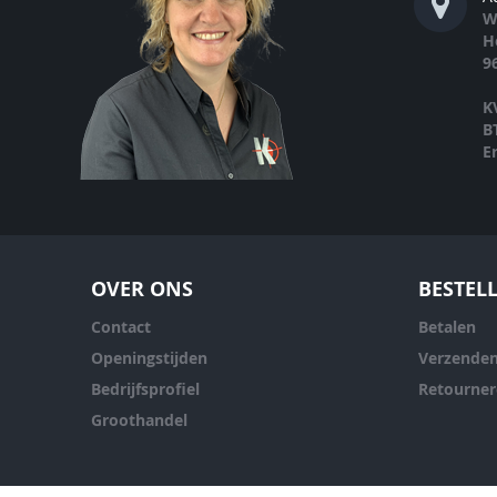
W
H
9
K
B
E
OVER ONS
BESTEL
Contact
Betalen
Openingstijden
Verzende
Bedrijfsprofiel
Retourne
Groothandel