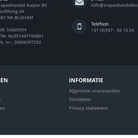
apenhandel Kuiper BV
info@wapenhandelkui
oofdweg 44
697 NK BLIJHAM
Telefoon
VK: 54805554
+31 (0)597 - 56 13 24
TW: NL851447156B01
rk. nr.: 20060397292
LEN
INFORMATIE
Algemene voorwaarden
n
Disclaimer
ren
Privacy statement