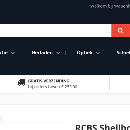
Welkom bij Wapenhan
Se
tie
Herladen
Optiek
Schie
GRATIS VERZENDING
bij orders boven € 250,00
RCBS Shellh