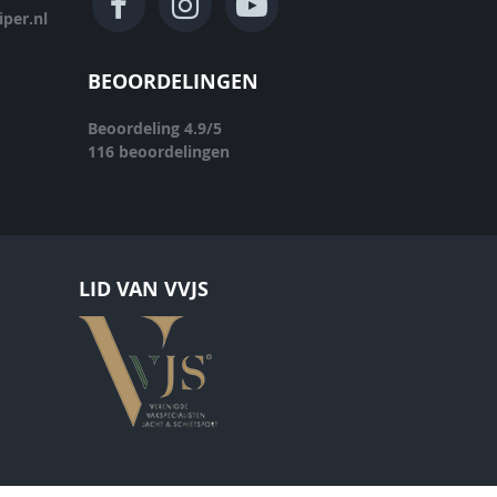
per.nl
BEOORDELINGEN
Beoordeling
4.9
/
5
116
beoordelingen
LID VAN VVJS