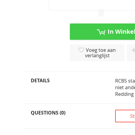
Ga
naar
het
In Winke
begin
van
de
Voeg toe aan
afbeeldingen-
verlanglijst
gallerij
DETAILS
RCBS sta
niet and
Redding
QUESTIONS (0)
St