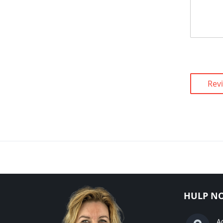
Rev
HULP NO
A