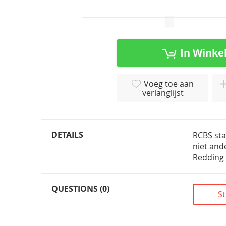
Ga
naar
het
In Winke
begin
van
de
Voeg toe aan
afbeeldingen-
verlanglijst
gallerij
DETAILS
RCBS sta
niet and
Redding
QUESTIONS (0)
St