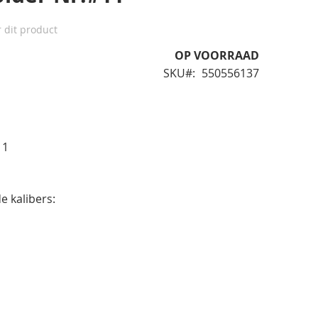
r dit product
OP VOORRAAD
SKU
550556137
11
e kalibers: