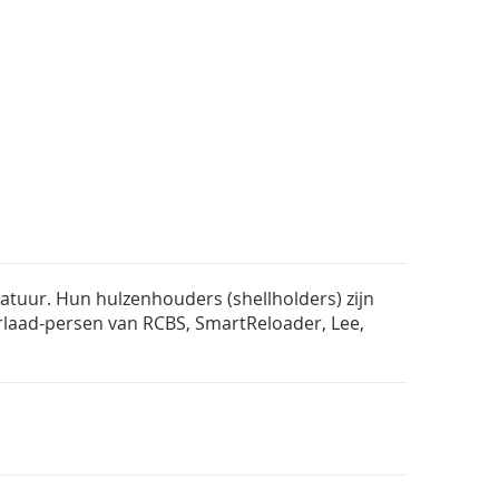
atuur. Hun hulzenhouders (shellholders) zijn
rlaad-persen van RCBS, SmartReloader, Lee,