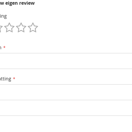
uw eigen review
ing
m
tting