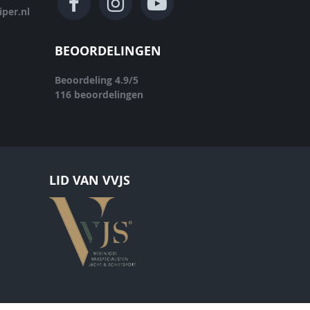
per.nl
BEOORDELINGEN
Beoordeling
4.9
/
5
116
beoordelingen
LID VAN VVJS