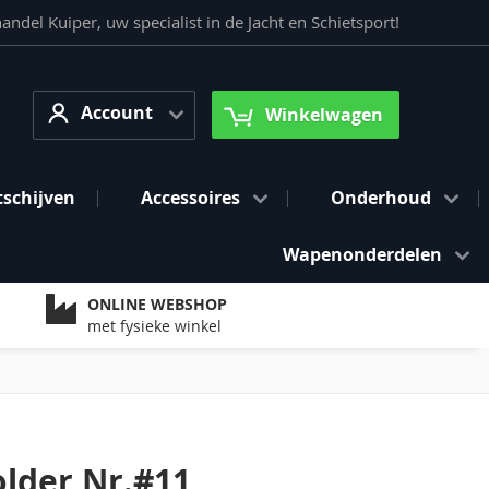
del Kuiper, uw specialist in de Jacht en Schietsport!
Account
arch
Account
Winkelwagen
tschijven
Accessoires
Onderhoud
Wapenonderdelen
ONLINE WEBSHOP
met fysieke winkel
older Nr.#11