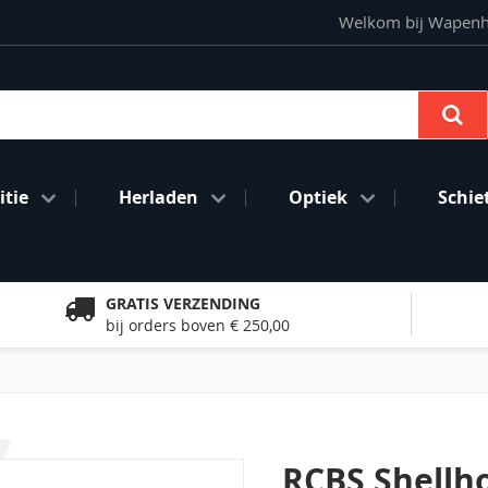
Welkom bij Wapenhan
Se
tie
Herladen
Optiek
Schie
GRATIS VERZENDING
bij orders boven € 250,00
RCBS Shellh