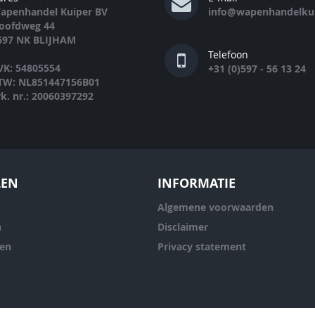
apenhandel Kuiper BV
info@wapenhandelkui
oofdweg 44
697 NK BLIJHAM
Telefoon
VK: 54805554
+31 (0)597 - 56 13 24
TW: NL851447156B01
rk. nr.: 20060397292
LEN
INFORMATIE
Algemene voorwaarden
n
Disclaimer
ren
Privacy statement