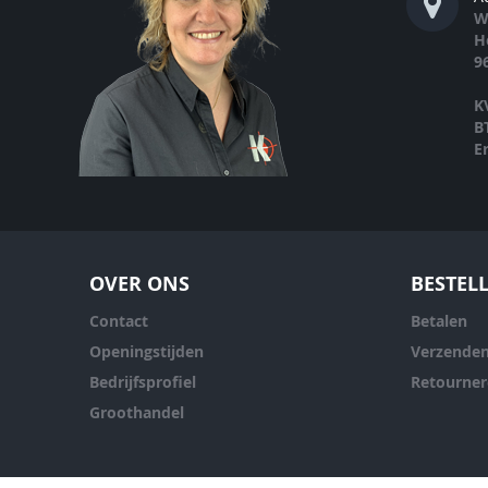
W
H
9
K
B
E
OVER ONS
BESTEL
Contact
Betalen
Openingstijden
Verzende
Bedrijfsprofiel
Retourne
Groothandel