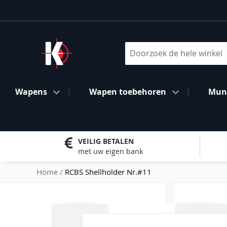
Ga
naar
de
inhoud
Search
Wapens
Wapen toebehoren
Muni
VEILIG BETALEN
met uw eigen bank
Home
RCBS Shellholder Nr.#11
Ga