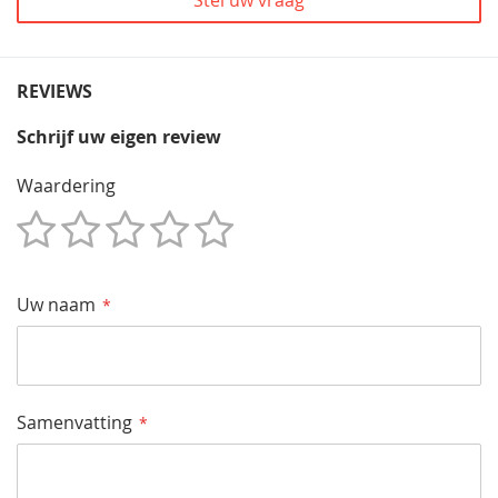
REVIEWS
Schrijf uw eigen review
Waardering
1
2
3
4
5
Star
Sterren
Sterren
Sterren
Sterren
Uw naam
Samenvatting