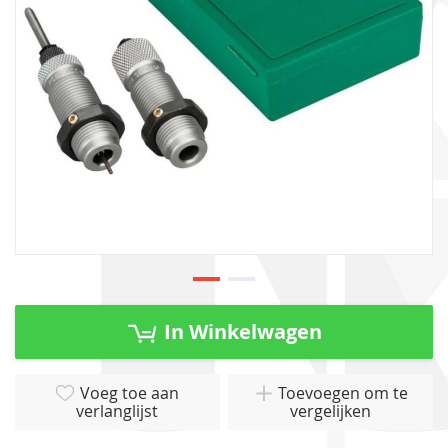
gallerij
Ga
naar
In Winkelwagen
het
begin
van
Voeg toe aan
Toevoegen om te
verlanglijst
vergelijken
de
afbeeldingen-