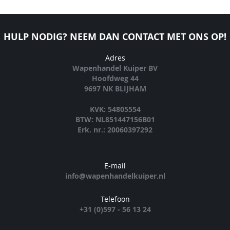
HULP NODIG? NEEM DAN CONTACT MET ONS OP!
Adres
Wapenhandel Kuiper BV
Hoofdweg 44
9697 NK BLIJHAM
KVK: 54805554
BTW: NL851447156B01
Erk. nr.: 20060397292
E-mail
info@wapenhandelkuiper.nl
Telefoon
+31 (0)597 - 56 13 24