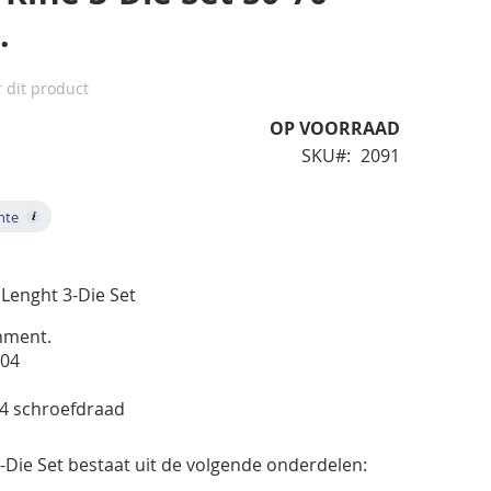
.
r dit product
OP VOORRAAD
SKU
2091
nte
Lenght 3-Die Set
rnment.
804
14 schroefdraad
-Die Set bestaat uit de volgende onderdelen: