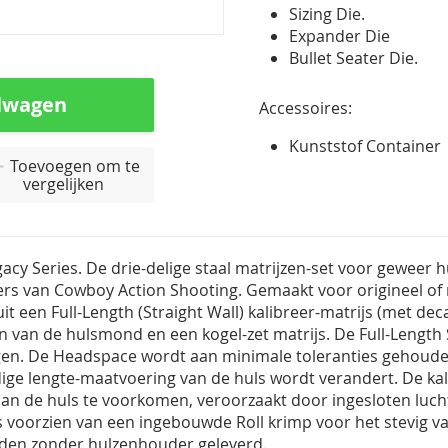
Sizing Die.
Expander Die
Bullet Seater Die.
lwagen
Accessoires:
Kunststof Container
Toevoegen om te
vergelijken
acy Series. De drie-delige staal matrijzen-set voor geweer 
ers van Cowboy Action Shooting. Gemaakt voor origineel of r
uit een Full-Length (Straight Wall) kalibreer-matrijs (met de
n van de hulsmond en een kogel-zet matrijs. De Full-Length S
en. De Headspace wordt aan minimale toleranties gehouden
dige lengte-maatvoering van de huls wordt verandert. De kal
an de huls te voorkomen, veroorzaakt door ingesloten luch
is voorzien van een ingebouwde Roll krimp voor het stevig 
den zonder hulzenhouder geleverd.