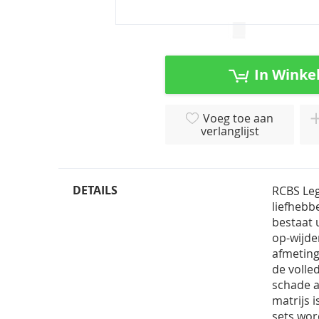
Ga
naar
het
In Winke
begin
van
de
Voeg toe aan
afbeeldingen-
verlanglijst
gallerij
DETAILS
RCBS Leg
liefhebb
bestaat 
op-wijde
afmeting
de volle
schade a
matrijs 
sets wor