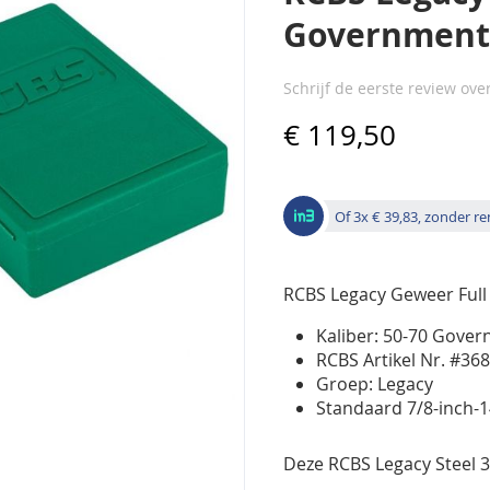
Government
Schrijf de eerste review ove
€ 119,50
Of 3x € 39,83, zonder re
RCBS Legacy Geweer Full 
Kaliber: 50-70 Gove
RCBS Artikel Nr. #36
Groep: Legacy
Standaard 7/8-inch-
Deze RCBS Legacy Steel 3