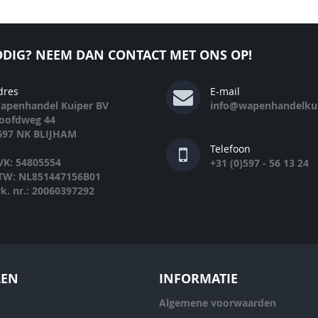
DIG? NEEM DAN CONTACT MET ONS OP!
dres
E-mail
apenhandel Kuiper BV
info@wapenhandelkui
oofdweg 44
697 NK BLIJHAM
Telefoon
VK: 54805554
+31 (0)597 - 56 13 24
TW: NL851447156B01
rk. nr.: 20060397292
LEN
INFORMATIE
Algemene voorwaarden