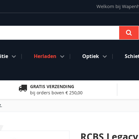
Welkom bij Wapenhan
Se
tie
Herladen
Optiek
Schie
GRATIS VERZENDING
bij orders boven € 250,00
.
RCBS Legacy 