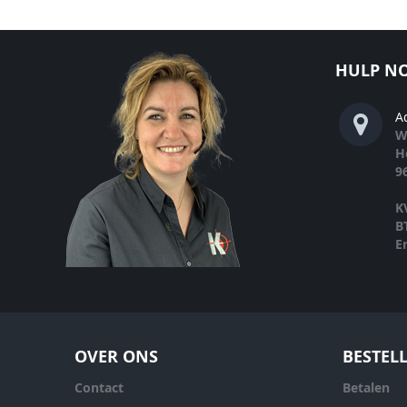
HULP NO
A
W
H
9
K
B
E
OVER ONS
BESTEL
Contact
Betalen