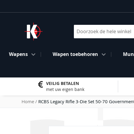
Ga
naar
de
inhoud
Search
Wapens
Wapen toebehoren
Muni
VEILIG BETALEN
met uw eigen bank
Home
RCBS Legacy Rifle 3-Die Set 50-70 Government
Ga