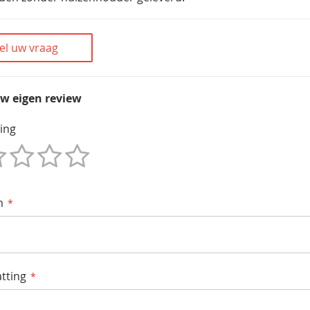
el uw vraag
uw eigen review
ing
m
tting