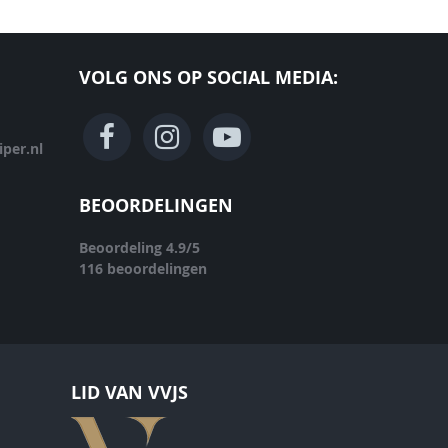
VOLG ONS OP SOCIAL MEDIA:
per.nl
BEOORDELINGEN
Beoordeling
4.9
/
5
116
beoordelingen
LID VAN VVJS