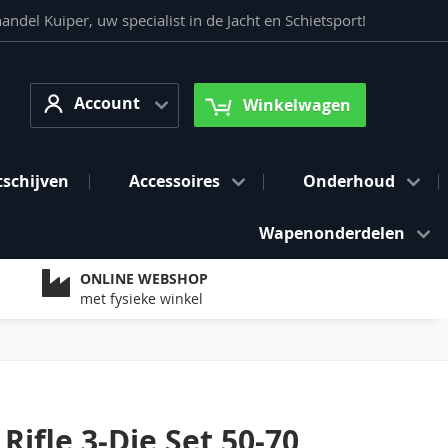
del Kuiper, uw specialist in de Jacht en Schietsport!
Account
arch
Account
Winkelwagen
tschijven
Accessoires
Onderhoud
Wapenonderdelen
ONLINE WEBSHOP
met fysieke winkel
Rifle 3-Die Set 50-70