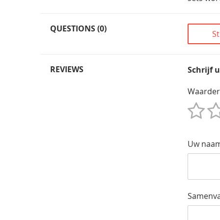
QUESTIONS (0)
St
REVIEWS
Schrijf 
Waarder
1
2
3
4
5
Star
Sterren
Sterren
Sterren
Sterren
Uw naa
Samenva