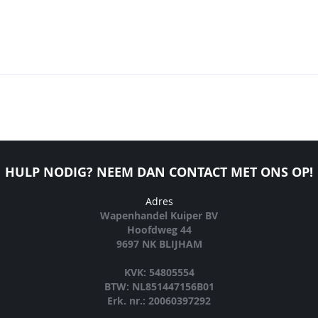
HULP NODIG? NEEM DAN CONTACT MET ONS OP!
Adres
Wapenhandel Kuiper BV
Hoofdweg 44
9697 NK BLIJHAM
KVK: 54805554
BTW: NL851447156B01
Erk. nr.: 20060397292