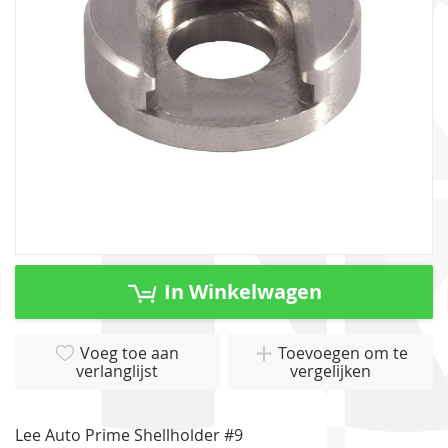
gallerij
Ga
naar
In Winkelwagen
het
begin
van
Voeg toe aan
Toevoegen om te
verlanglijst
vergelijken
de
afbeeldingen-
gallerij
Lee Auto Prime Shellholder #9