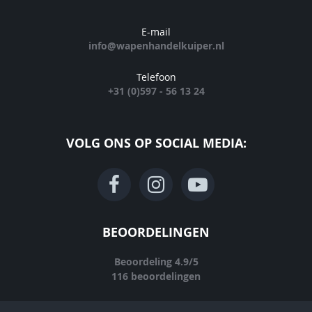
E-mail
info@wapenhandelkuiper.nl
Telefoon
+31 (0)597 - 56 13 24
VOLG ONS OP SOCIAL MEDIA:
BEOORDELINGEN
Beoordeling
4.9
/
5
116
beoordelingen