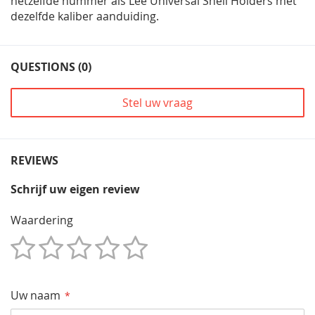
hetzelfde nummer als Lee Universal Shell Holders met
dezelfde kaliber aanduiding.
QUESTIONS (0)
Stel uw vraag
REVIEWS
Schrijf uw eigen review
Waardering
1
2
3
4
5
Star
Sterren
Sterren
Sterren
Sterren
Uw naam