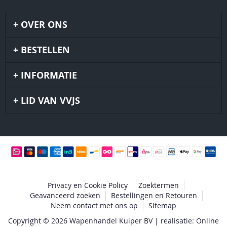
OVER ONS
BESTELLEN
INFORMATIE
LID VAN VVJS
Privacy en Cookie Policy
Zoektermen
Geavanceerd zoeken
Bestellingen en Retouren
Neem contact met ons op
Sitemap
Copyright © 2026 Wapenhandel Kuiper BV | realisatie: Online