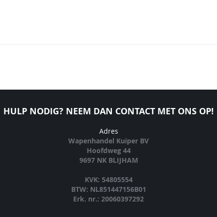
HULP NODIG? NEEM DAN CONTACT MET ONS OP!
Adres
Wapenhandel Kuiper BV
Hoofdweg 44
9697 NK BLIJHAM
KVK: 54805554
BTW: NL851447156B01
Erk. nr.: 20060397292