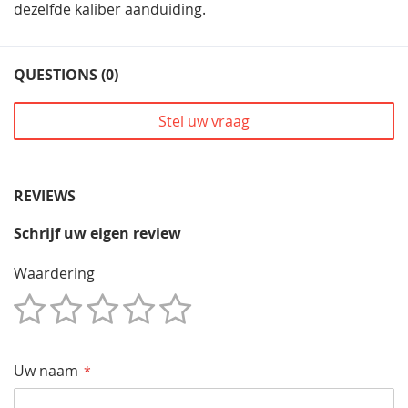
dezelfde kaliber aanduiding.
QUESTIONS (0)
Stel uw vraag
REVIEWS
Schrijf uw eigen review
Waardering
1
2
3
4
5
Star
Sterren
Sterren
Sterren
Sterren
Uw naam