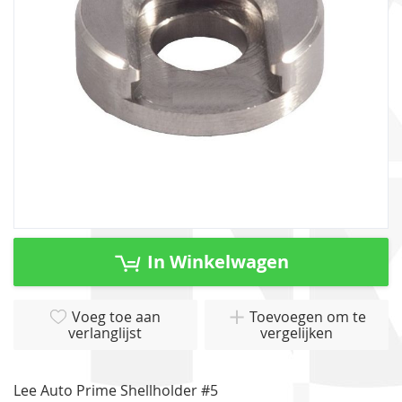
gallerij
Ga
naar
In Winkelwagen
het
begin
van
Voeg toe aan
Toevoegen om te
verlanglijst
vergelijken
de
afbeeldingen-
gallerij
Lee Auto Prime Shellholder #5