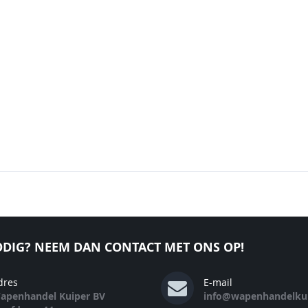
DIG? NEEM DAN CONTACT MET ONS OP!
dres
E-mail
apenhandel Kuiper BV
info@wapenhandelkui