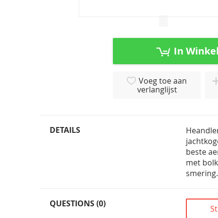
Ga
naar
het
In Winke
begin
van
de
Voeg toe aan
afbeeldingen-
verlanglijst
gallerij
DETAILS
Heandle
jachtkog
beste ae
met bolk
smering.
QUESTIONS (0)
St