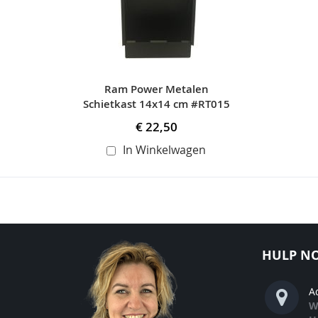
Ram Power Metalen
Schietkast 14x14 cm #RT015
€ 22,50
In Winkelwagen
HULP NO
A
W