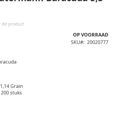
r dit product
OP VOORRAAD
SKU
20020777
aracuda
1,14 Grain
 200 stuks