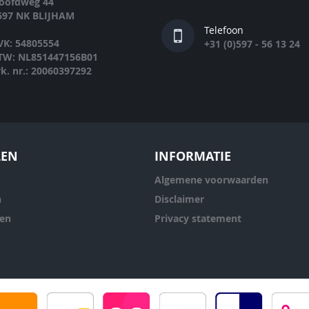
oofdweg 44
697 NK BLIJHAM
Telefoon
VK: 54805554
+31 (0)597 - 56 13 24
TW: NL851447156B01
rk. nr.: 20060397292
LEN
INFORMATIE
Algemene voorwaarden
n
Disclaimer
ren
Privacy statement