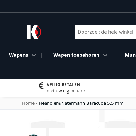
Ga
naar
de
inhoud
Search
Wapens
Wapen toebehoren
Muni
VEILIG BETALEN
met uw eigen bank
Home
Heandler&Natermann Baracuda 5,5 mm
Ga