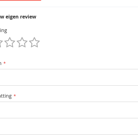
uw eigen review
ing
m
tting