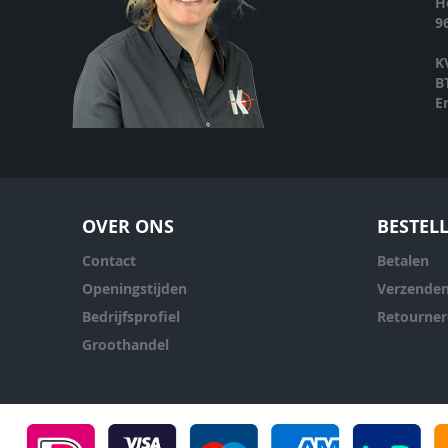
H
9
K
B
E
OVER ONS
BESTEL
Contact
Betalen
Openingstijden
Verzende
Bedrijfsprofiel
Retourne
Groothandel