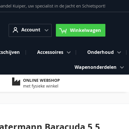
del Kuiper, uw specialist in de Jacht en Schietsport!
Account
arch
Account
Winkelwagen
tschijven
Accessoires
Onderhoud
Wapenonderdelen
ONLINE WEBSHOP
met fysieke winkel
atermann Baracuda 5,5