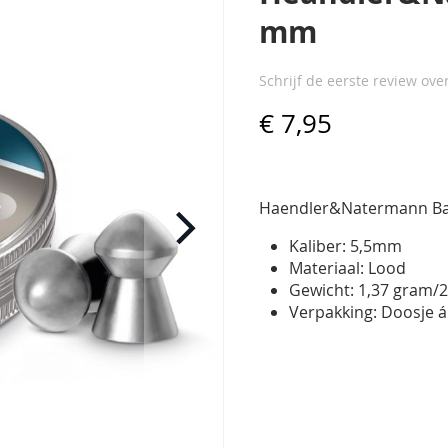
mm
Schrijf de eerste review ove
€ 7,95
Haendler&Natermann B
Kaliber: 5,5mm
Materiaal: Lood
Gewicht: 1,37 gram/2
Verpakking: Doosje á