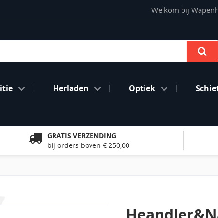
Welkom bij Wapenhan
Se
tie
Herladen
Optiek
Schie
GRATIS VERZENDING
bij orders boven € 250,00
Heandler&N