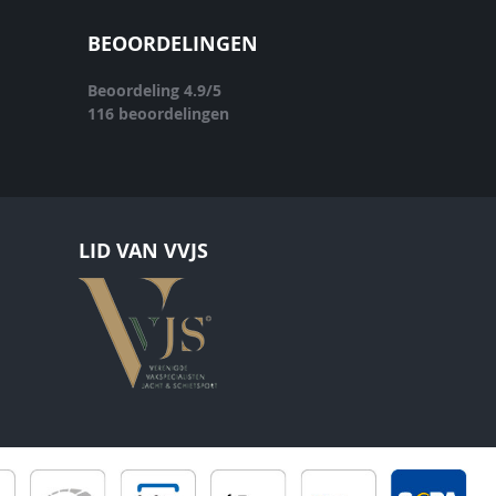
BEOORDELINGEN
Beoordeling
4.9
/
5
116
beoordelingen
LID VAN VVJS