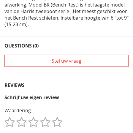
afwerking. Model BR (Bench Rest) is het laagste model
van de Harris tweepoot serie . Het meest geschikt voor
het Bench Rest schieten. Instelbare hoogte van 6 "tot 9"
(15-23 cm).
QUESTIONS (0)
Stel uw vraag
REVIEWS
Schrijf uw eigen review
Waardering
1
2
3
4
5