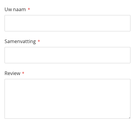
Star
Sterren
Sterren
Sterren
Sterren
Uw naam
Samenvatting
Review