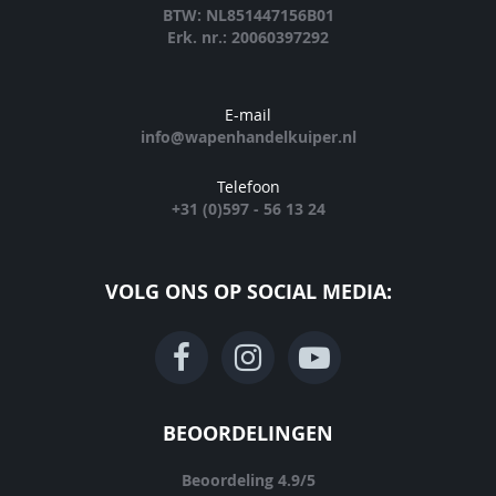
BTW: NL851447156B01
Erk. nr.: 20060397292
E-mail
info@wapenhandelkuiper.nl
Telefoon
+31 (0)597 - 56 13 24
VOLG ONS OP SOCIAL MEDIA:
BEOORDELINGEN
Beoordeling
4.9
/
5