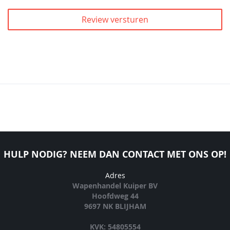
Review versturen
HULP NODIG? NEEM DAN CONTACT MET ONS OP!
Adres
Wapenhandel Kuiper BV
Hoofdweg 44
9697 NK BLIJHAM
KVK: 54805554