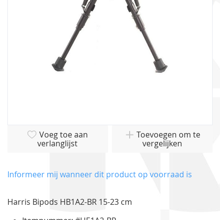
gallerij
Ga
Voeg toe aan
Toevoegen om te
naar
verlanglijst
vergelijken
het
begin
van
Informeer mij wanneer dit product op voorraad is
de
afbeeldingen-
Harris Bipods HB1A2-BR 15-23 cm
gallerij