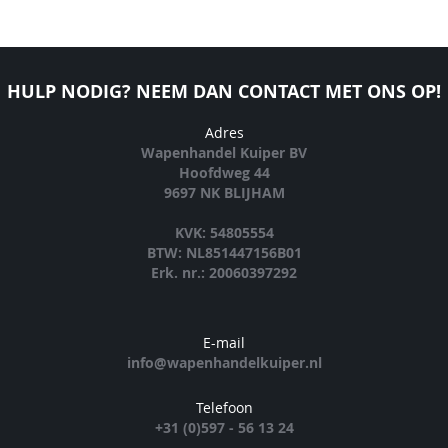
HULP NODIG? NEEM DAN CONTACT MET ONS OP!
Adres
Wapenhandel Kuiper BV
Hoofdweg 44
9697 NK BLIJHAM
KVK: 54805554
BTW: NL851447156B01
Erk. nr.: 20060397292
E-mail
info@wapenhandelkuiper.nl
Telefoon
+31 (0)597 - 56 13 24