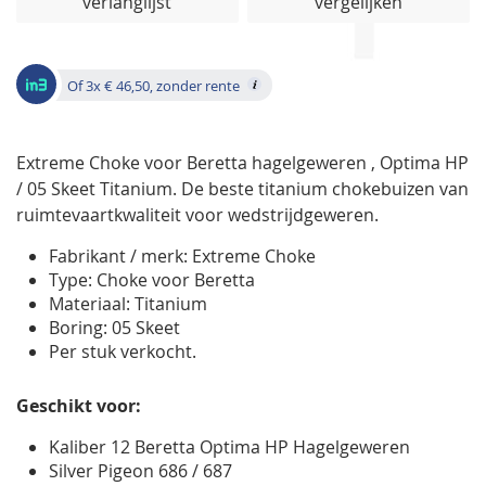
verlanglijst
vergelijken
de
afbeeldingen-
gallerij
Of 3x € 46,50, zonder rente
Extreme Choke voor Beretta hagelgeweren , Optima HP
/ 05 Skeet Titanium. De beste titanium chokebuizen van
ruimtevaartkwaliteit voor wedstrijdgeweren.
Fabrikant / merk: Extreme Choke
Type: Choke voor Beretta
Materiaal: Titanium
Boring: 05 Skeet
Per stuk verkocht.
Geschikt voor:
Kaliber 12 Beretta Optima HP Hagelgeweren
Silver Pigeon 686 / 687