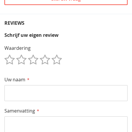
REVIEWS
Schrijf uw eigen review
Waardering
1
2
3
4
5
Star
Sterren
Sterren
Sterren
Sterren
Uw naam
Samenvatting