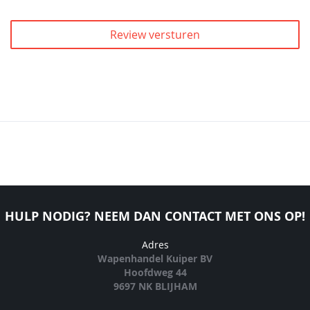
Review versturen
HULP NODIG? NEEM DAN CONTACT MET ONS OP!
Adres
Wapenhandel Kuiper BV
Hoofdweg 44
9697 NK BLIJHAM