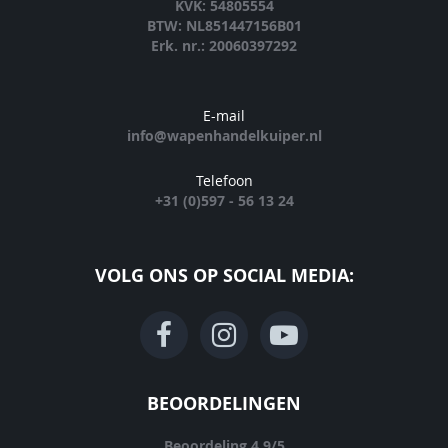
KVK: 54805554
BTW: NL851447156B01
Erk. nr.: 20060397292
E-mail
info@wapenhandelkuiper.nl
Telefoon
+31 (0)597 - 56 13 24
VOLG ONS OP SOCIAL MEDIA:
BEOORDELINGEN
Beoordeling
4.9
/
5