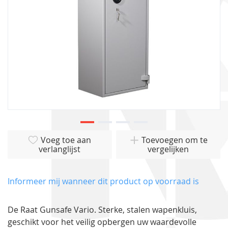
Ga
Voeg toe aan
Toevoegen om te
naar
verlanglijst
vergelijken
het
begin
van
Informeer mij wanneer dit product op voorraad is
de
afbeeldingen-
De Raat Gunsafe Vario. Sterke, stalen wapenkluis,
gallerij
geschikt voor het veilig opbergen uw waardevolle