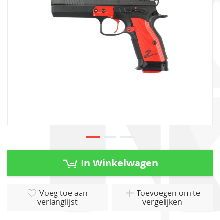
gallerij
Ga
naar
In Winkelwagen
het
begin
van
Voeg toe aan
Toevoegen om te
verlanglijst
vergelijken
de
afbeeldingen-