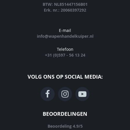
BTW: NL851447156B01
Erk. nr.: 20060397292
E-mail
info@wapenhandelkuiper.nl
Telefoon
+31 (0)597 - 56 13 24
VOLG ONS OP SOCIAL MEDIA:
BEOORDELINGEN
Beoordeling
4.9
/
5