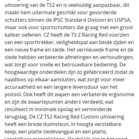
uitvoering van de TS2 en is veelvuldig aanpasbaar, dit
maakt hem uitermate geschikt voor gevorderde
schutters binnen de IPSC Standard Division en USPSA,
maar ook voor sportschutters die graag met een groot
kaliber oefenen. CZ heeft de TS 2 Racing Red voorzien
van een sporttrekker, veiligheidspal aan beide zijden en
een nieuw frame en slede. Het vernieuwde frame en de
slede hebben verbeterde afmetingen en verhoudingen,
wat zorgt voor snelle en betrouwbare bediening. De
hoogwaardige onderdelen zijn zo gefabriceerd zodat ze
naadloos op elkaar aansluiten, wat zorgt voor meer
accuraatheid en een langere levensduur van het
pistool. Ook heeft dit wapen een verbeterde ergonomie
en zijn de zwaartepunten anders verdeeld, wat
resulteert in minimale opslag en verminderde
terugslag. De CZ TS2 Racing Red Custom uitvoering
heeft een brede duimsteun, in hoogte verstelbare
keep, een platte sledevangpal en een platte,
verstelbare magazijnknop. De details zijn in het rood,