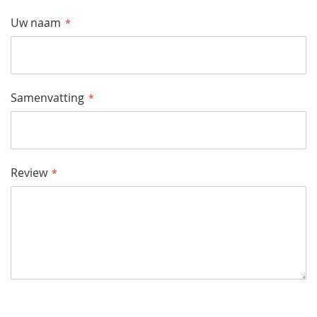
Star
Sterren
Sterren
Sterren
Sterren
Uw naam
Samenvatting
Review