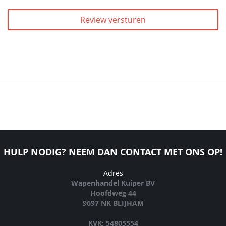
Review versturen
HULP NODIG? NEEM DAN CONTACT MET ONS OP!
Adres
Wapenhandel Kuiper BV
Hoofdweg 44
9697 NK BLIJHAM
KVK: 54805554