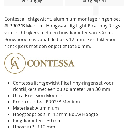
verlanglijst
vergelijken
de
afbeeldingen-
gallerij
Contessa lichtgewicht, aluminium montage ringen-set
#LPR02/B Medium. Hoogwaardig Light Picatinny Rings
voor richtkijkers met een buisdiameter van 30mm.
Bouwhoogte is vanaf de basis 12 mm. Geschikt voor
richtkijkers met een objectief tot 50 mm.
Contessa lichtgewicht Picatinny-ringenset voor
richtkijkers met een buisdiameter van 30 mm
Ultra Precision Mounts
Produktcode- LPR02/B Medium
Materiaal: Aluminium
Hoogteopties zijn; 12 mm Bouw Hoogte
Ringdiameter: - 30 mm
Hoogte (BH) 12 mm