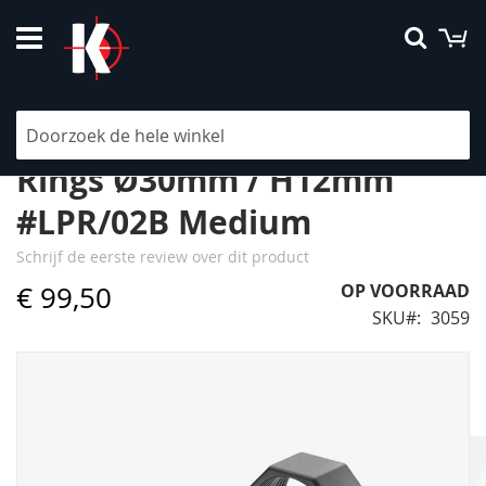
Ga
W
Searc
naar
de
inhoud
Contessa Light Picatinny
Rings Ø30mm / H12mm
#LPR/02B Medium
Schrijf de eerste review over dit product
€ 99,50
OP VOORRAAD
SKU
3059
Ga
naar
het
einde
van
de