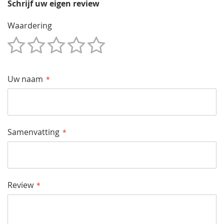
Schrijf uw eigen review
Waardering
1
2
3
4
5
Star
Sterren
Sterren
Sterren
Sterren
Uw naam
Samenvatting
Review