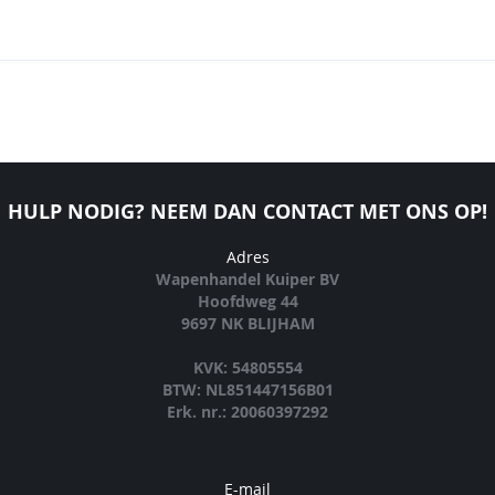
HULP NODIG? NEEM DAN CONTACT MET ONS OP!
Adres
Wapenhandel Kuiper BV
Hoofdweg 44
9697 NK BLIJHAM
KVK: 54805554
BTW: NL851447156B01
Erk. nr.: 20060397292
E-mail