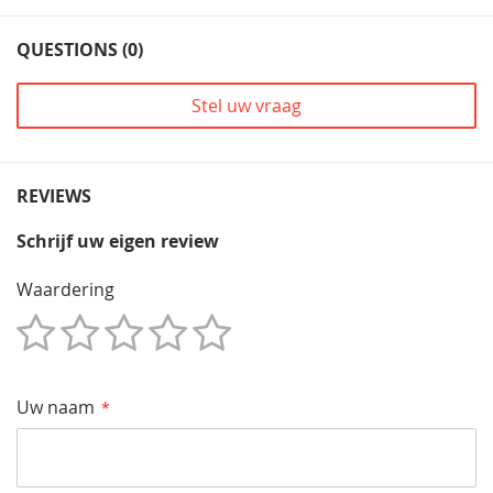
QUESTIONS (0)
Stel uw vraag
REVIEWS
Schrijf uw eigen review
Waardering
1
2
3
4
5
Star
Sterren
Sterren
Sterren
Sterren
Uw naam