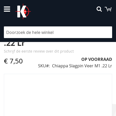
Ga
W
Searc
naar
de
inhoud
Chiappa Slagpin Veer M1
.22 Lr
Schrijf de eerste review over dit product
€ 7,50
OP VOORRAAD
SKU
Chiappa Slagpin Veer M1 .22 Lr
Ga
naar
het
einde
van
de
afbeeldingen-