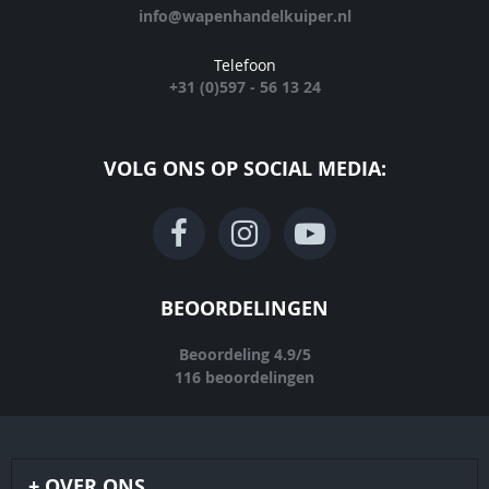
info@wapenhandelkuiper.nl
Telefoon
+31 (0)597 - 56 13 24
VOLG ONS OP SOCIAL MEDIA:
BEOORDELINGEN
Beoordeling
4.9
/
5
116
beoordelingen
OVER ONS