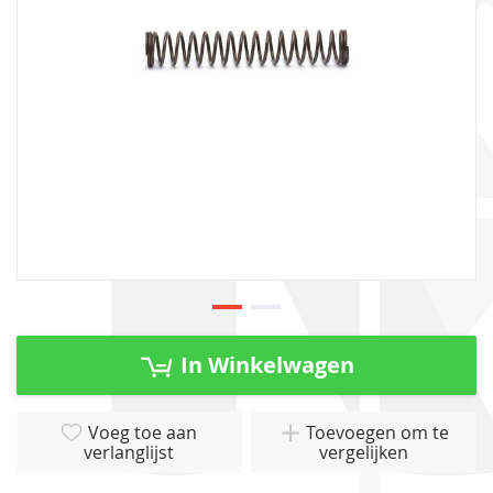
gallerij
Ga
naar
In Winkelwagen
het
begin
van
Voeg toe aan
Toevoegen om te
verlanglijst
vergelijken
de
afbeeldingen-