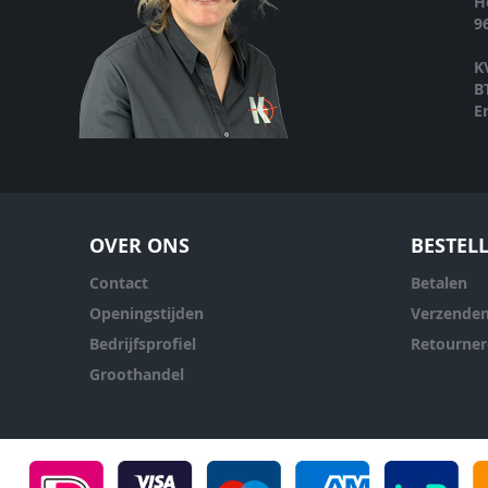
H
9
K
B
E
OVER ONS
BESTEL
Contact
Betalen
Openingstijden
Verzende
Bedrijfsprofiel
Retourne
Groothandel