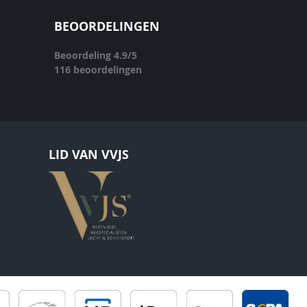
BEOORDELINGEN
Beoordeling
4.9
/
5
116
beoordelingen
LID VAN VVJS