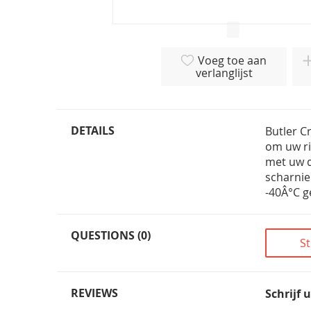
Ga
naar
Voeg toe aan
het
verlanglijst
begin
van
de
afbeeldingen-
DETAILS
Butler C
gallerij
om uw ri
met uw d
scharnie
-40Â°C ge
QUESTIONS (0)
St
REVIEWS
Schrijf 