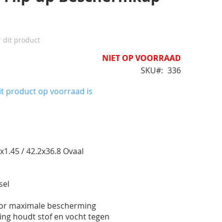
r dit product
NIET OP VOORRAAD
SKU
336
t product op voorraad is
0
x1.45 / 42.2x36.8 Ovaal
r
sel
or maximale bescherming
ing houdt stof en vocht tegen