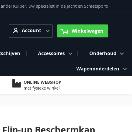
del Kuiper, uw specialist in de Jacht en Schietsport!
Account
arch
Account
Winkelwagen
tschijven
Accessoires
Onderhoud
Wapenonderdelen
ONLINE WEBSHOP
met fysieke winkel
k Flip-up Beschermkap