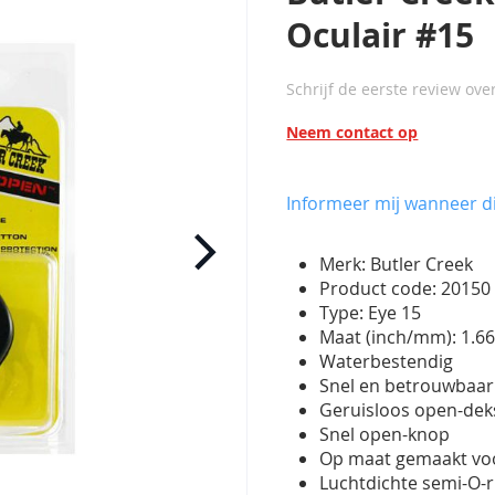
Oculair #15
Schrijf de eerste review ove
Neem contact op
Informeer mij wanneer di
Merk: Butler Creek
Product code: 2015
Type: Eye 15
Maat (inch/mm): 1.66
Waterbestendig
Snel en betrouwbaa
Geruisloos open-dek
Snel open-knop
Op maat gemaakt vo
Luchtdichte semi-O-r