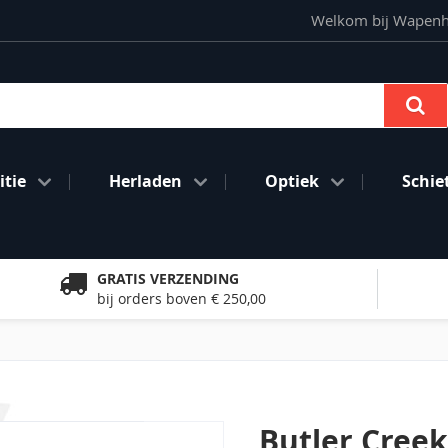
Welkom bij Wapenhan
Se
tie
Herladen
Optiek
Schie
GRATIS VERZENDING
bij orders boven € 250,00
5
Butler Cree