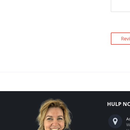
Rev
HULP NO
A
W