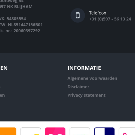
oofdweg 44
697 NK BLIJHAM
Telefoon
VK: 54805554
+31 (0)597 - 56 13 24
TW: NL851447156B01
rk. nr.: 20060397292
LEN
INFORMATIE
Algemene voorwaarden
n
Disclaimer
ren
Privacy statement