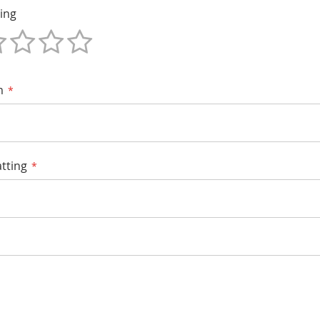
ing
m
tting