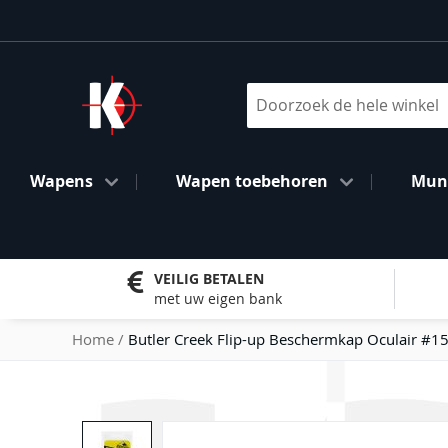
Ga
naar
de
inhoud
Search
Wapens
Wapen toebehoren
Muni
VEILIG BETALEN
met uw eigen bank
Home
Butler Creek Flip-up Beschermkap Oculair #1
Ga