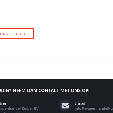
iew versturen
DIG? NEEM DAN CONTACT MET ONS OP!
dres
E-mail
apenhandel Kuiper BV
info@wapenhandelkui