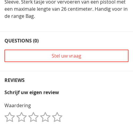
Sleeve. Sterk tasje voor vervoeren van een pistool met
een maximale lengte van 26 centimeter. Handig voor in
de range Bag.
QUESTIONS (0)
Stel uw vraag
REVIEWS
Schrijf uw eigen review
Waardering
1
2
3
4
5
Star
Sterren
Sterren
Sterren
Sterren