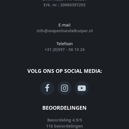
Erk. nr.: 20060397292
E-mail
info@wapenhandelkuiper.nl
Telefoon
+31 (0)597 - 56 13 24
VOLG ONS OP SOCIAL MEDIA:
BEOORDELINGEN
Beoordeling
4.9
/
5
116
beoordelingen