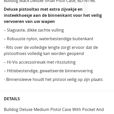
Bulldog Black Deluxe Small Pisol Case, BDT619B.
gallerij
Deluxe pistooltas met extra zijvakje en
insteekhoesje aan de binnenkant voor het veilig
vervoeren van uw wapen
–
Slagvaste, dikke zachte vulling
–
Robuuste nylon, waterbestendige buitenkant
-
Rits over de volledige lengte zorgt ervoor dat de
pistoolhoes volledig kan worden geopend
–
Hi-Vis accessoirevak met ritssluiting
–
Hittebestendige, gewatteerde binnenvoering
-
Binnensleeve houdt het pistool veilig op zijn plaats
DETAILS
Bulldog Deluxe Medium Pistol Case With Pocket And