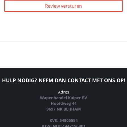
Review versturen
HULP NODIG? NEEM DAN CONTACT MET ONS OP!
Adres
Wapenhandel Kuiper BV
Hoofdweg 44
9697 NK BLIJHAM
KVK: 54805554
BTW: NL851447156B01