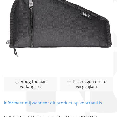
afbeeldingen-
gallerij
Ga
Voeg toe aan
Toevoegen om te
naar
verlanglijst
vergelijken
het
begin
van
Informeer mij wanneer dit product op voorraad is
de
afbeeldingen-