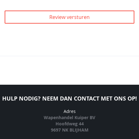
Review versturen
HULP NODIG? NEEM DAN CONTACT MET ONS OP!
Adres
Wapenhandel Kuiper BV
Hoofdweg 44
9697 NK BLIJHAM