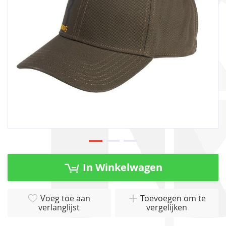
gallerij
Ga
naar
In Winkelwagen
het
begin
van
Voeg toe aan
Toevoegen om te
verlanglijst
vergelijken
de
afbeeldingen-