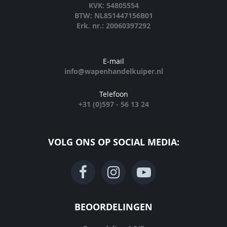
KVK: 54805554
BTW: NL851447156B01
Erk. nr.: 20060397292
E-mail
info@wapenhandelkuiper.nl
Telefoon
+31 (0)597 - 56 13 24
VOLG ONS OP SOCIAL MEDIA:
BEOORDELINGEN