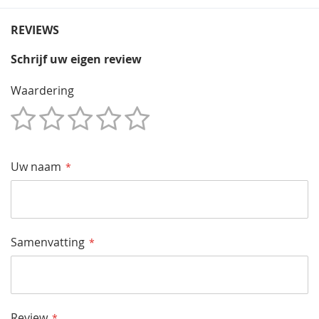
REVIEWS
Schrijf uw eigen review
Waardering
1
2
3
4
5
Star
Sterren
Sterren
Sterren
Sterren
Uw naam
Samenvatting
Review