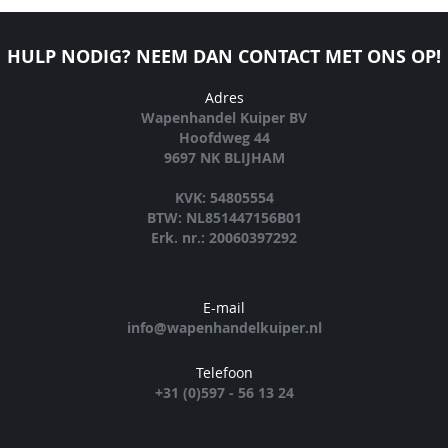
HULP NODIG? NEEM DAN CONTACT MET ONS OP!
Adres
Wapenhandel Kuiper BV
Hoofdweg 44
9697 NK BLIJHAM
KVK: 54805554
BTW: NL851447156B01
Erk. nr.: 20060397292
E-mail
info@wapenhandelkuiper.nl
Telefoon
+31 (0)597 - 56 13 24