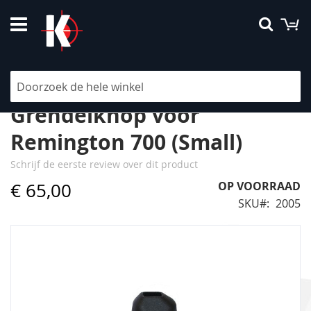
Ga
W
Searc
naar
de
inhoud
Bolt Lift SV Black,
Grendelknop voor
Remington 700 (Small)
Schrijf de eerste review over dit product
€ 65,00
OP VOORRAAD
SKU
2005
Ga
naar
het
einde
van
de