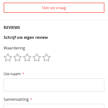
Stel uw vraag
REVIEWS
Schrijf uw eigen review
Waardering
1
2
3
4
5
Star
Sterren
Sterren
Sterren
Sterren
Uw naam
Samenvatting