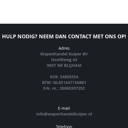
HULP NODIG? NEEM DAN CONTACT MET ONS OP!
Adres
Wapenhandel Kuiper BV
Hoofdweg 44
9697 NK BLIJHAM
KVK: 54805554
BTW: NL851447156B01
Erk. nr.: 20060397292
E-mail
info@wapenhandelkuiper.nl
Telefoon