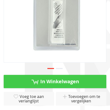
gallerij
Ga
naar
In Winkelwagen
het
begin
van
Voeg toe aan
Toevoegen om te
verlanglijst
vergelijken
de
afbeeldingen-