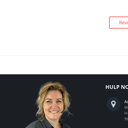
Rev
HULP NO
A
W
H
9