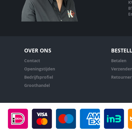
K
B
E
OVER ONS
BESTEL
Contact
Betalen
Openingstijden
Verzende
Bedrijfsprofiel
Retourne
Groothandel