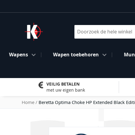
Ga
naar
de
inhoud
Search
Wapens
Wapen toebehoren
Muni
VEILIG BETALEN
met uw eigen bank
Home
Beretta Optima Choke HP Extended Black Editi
Ga