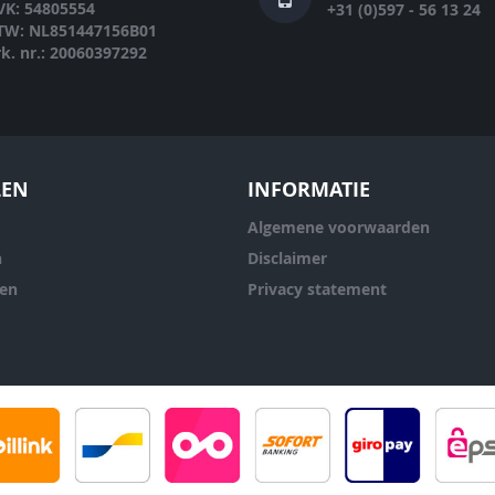
VK: 54805554
+31 (0)597 - 56 13 24
TW: NL851447156B01
rk. nr.: 20060397292
LEN
INFORMATIE
Algemene voorwaarden
n
Disclaimer
ren
Privacy statement