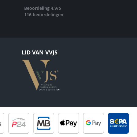
Beoordeling
4.9
/
5
116
beoordelingen
LID VAN VVJS