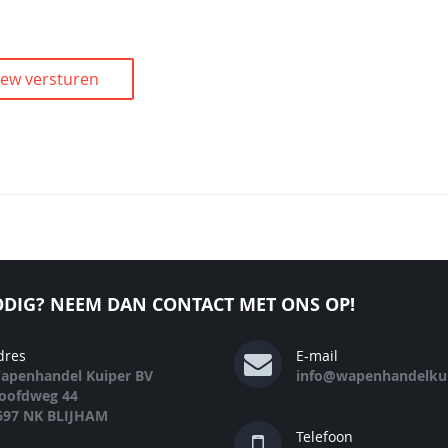
iew versturen
DIG? NEEM DAN CONTACT MET ONS OP!
dres
E-mail
apenhandel Kuiper BV
info@wapenhandelkui
oofdweg 44
697 NK BLIJHAM
Telefoon