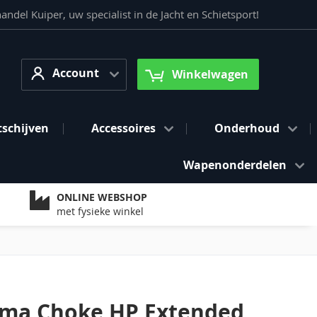
del Kuiper, uw specialist in de Jacht en Schietsport!
Account
arch
Account
Winkelwagen
tschijven
Accessoires
Onderhoud
Wapenonderdelen
ONLINE WEBSHOP
met fysieke winkel
ima Choke HP Extended