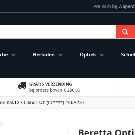
Welkom bij Wapenhan
Se
tie
Herladen
Optiek
Schie
GRATIS VERZENDING
bij orders boven € 250,00
on Kal.12 / Cilindrisch (CL****) #C6A237
Beretta Opt