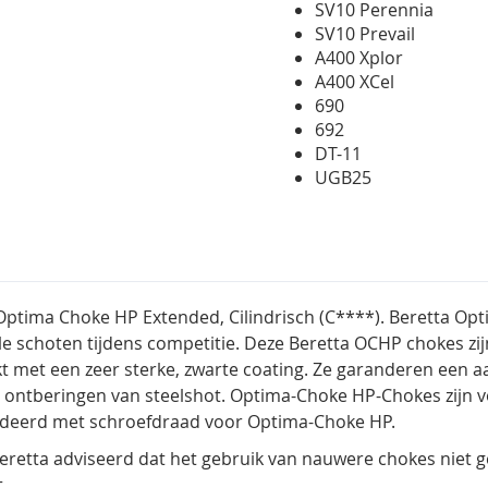
SV10 Perennia
SV10 Prevail
A400 Xplor
A400 XCel
690
692
DT-11
UGB25
Optima Choke HP Extended, Cilindrisch (C****). Beretta Op
le schoten tijdens competitie. Deze Beretta OCHP chokes zi
t met een zeer sterke, zwarte coating. Ze garanderen een a
 ontberingen van steelshot. Optima-Choke HP-Chokes zijn vol
odeerd met schroefdraad voor Optima-Choke HP.
Beretta adviseerd dat het gebruik van nauwere chokes niet ge
.