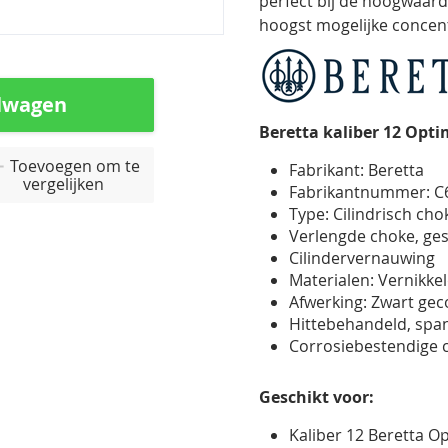
perfect bij de hoogwaard
hoogst mogelijke concent
lwagen
Beretta kaliber 12 Opt
Toevoegen om te
Fabrikant: Beretta
vergelijken
Fabrikantnummer: C
Type: Cilindrisch ch
Verlengde choke, ges
Cilindervernauwing
Materialen: Vernikkel
Afwerking: Zwart gec
Hittebehandeld, spa
Corrosiebestendige 
Geschikt voor:
Kaliber 12 Beretta 