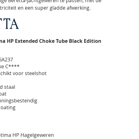
ige Beretta-jachtgeweren te passen, met de
riciteit en een super gladde afwerking.
ima HP Extended Choke Tube Black Edition
6A237
oke C****
chikt voor steelshot
d staal
oat
nningsbestendig
coating
Optima HP Hagelgeweren