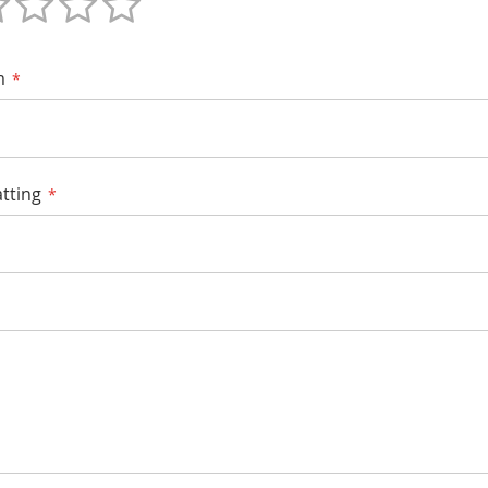
m
tting