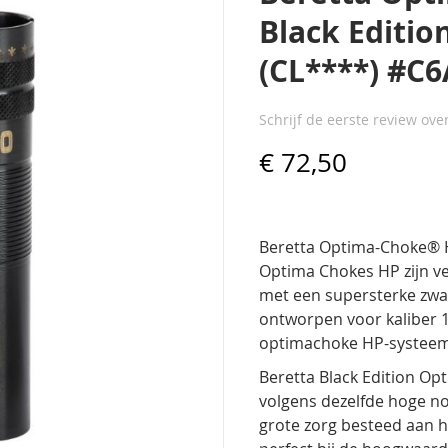
Black Edition
(CL****) #C
Schrijf de eerste review ove
€ 72,50
Beretta Optima-Choke® HP
Optima Chokes HP zijn v
met een supersterke zwar
ontworpen voor kaliber 
optimachoke HP-systeem
Beretta Black Edition O
volgens dezelfde hoge n
grote zorg besteed aan 