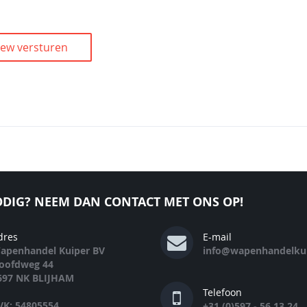
iew versturen
DIG? NEEM DAN CONTACT MET ONS OP!
dres
E-mail
apenhandel Kuiper BV
info@wapenhandelkui
oofdweg 44
697 NK BLIJHAM
Telefoon
VK: 54805554
+31 (0)597 - 56 13 24