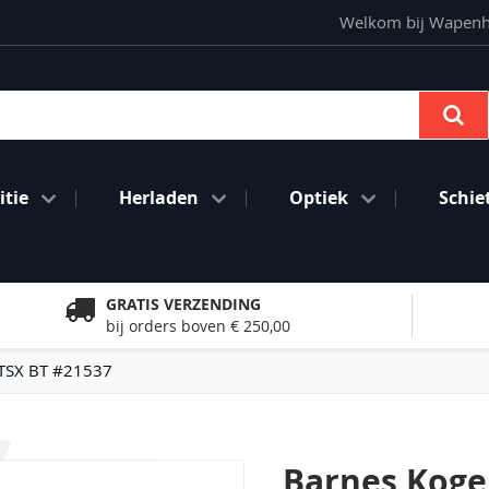
Welkom bij Wapenhan
Se
tie
Herladen
Optiek
Schie
GRATIS VERZENDING
bij orders boven € 250,00
TTSX BT #21537
Barnes Koge