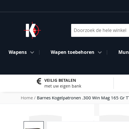
Ga
naar
de
inhoud
Search
Wapens
Wapen toebehoren
Muni
VEILIG BETALEN
met uw eigen bank
Home
Barnes Kogelpatronen .300 Win Mag 165 Gr 
Ga