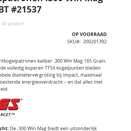
 BT #21537
r dit product
OP VOORRAAD
SKU
200201392
chtkogelpatronen kaliber .300 Win Mag 165 Grain.
de volledig koperen TTSX kogelpunten bieden
bbele diametervergroting bij impact, maximaal
estende energieoverdracht – en dat alles met
eid.
cht:
De .300 Win Mag biedt een uitzonderlijk