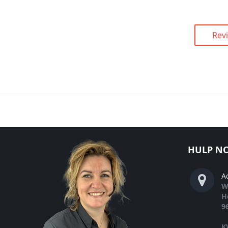
Rev
HULP NO
A
W
H
9
K