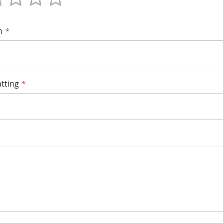
m
tting