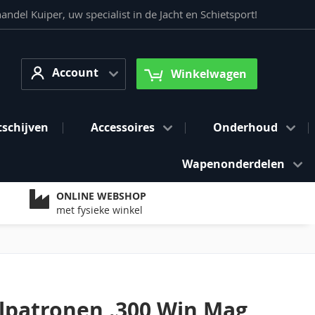
del Kuiper, uw specialist in de Jacht en Schietsport!
Account
arch
Account
Winkelwagen
tschijven
Accessoires
Onderhoud
Wapenonderdelen
ONLINE WEBSHOP
met fysieke winkel
lpatronen .300 Win Mag