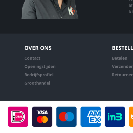
B
E
OVER ONS
BESTEL
Contact
Betalen
Openingstijden
Verzende
Bedrijfsprofiel
Retourne
Groothandel