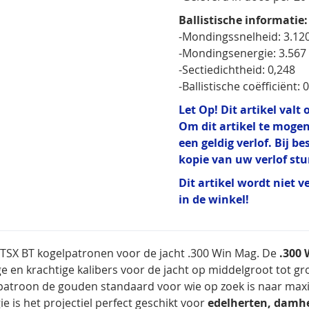
Ballistische informatie:
-Mondingssnelheid: 3.120
-Mondingsenergie: 3.567 f
-Sectiedichtheid: 0,248
-Ballistische coëfficiënt: 
Let Op! Dit artikel val
Om dit artikel te mogen
een geldig verlof. Bij b
kopie van uw verlof st
Dit artikel wordt niet v
in de winkel!
TSX BT kogelpatronen voor de jacht .300 Win Mag. De
.300
ige en krachtige kalibers voor de jacht op middelgroot tot gr
it patroon de gouden standaard voor wie op zoek is naar maxi
ie is het projectiel perfect geschikt voor
edelherten, damhe