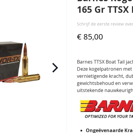
165 Gr TTSX
Schrijf de eerste review ove
€ 85,00
Barnes TTSX Boat Tail ja
Deze kogelpatronen met 
vernietigende kracht, du
gewichtsbehoud en verwo
uitstekende nauwkeurigh
Ongeëvenaarde Kra