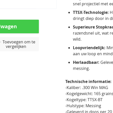
snel projectiel met 
TTSX-Technologie:
He
dringt diep door in d
lwagen
Superieure Stopkra
razendsnel uit, wat r
wild.
Toevoegen om te
vergelijken
Loopvriendelijk:
Min
aan uw loop en minder
Herlaadbaar:
Geleve
messing.
Technische informatie:
-Kaliber: .300 Win MAG
-Kogelgewicht: 165 grain
-Kogeltype: TTSX-BT
-Hulstype: Messing
-Geleverd in doos per 2