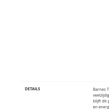
DETAILS
Barnes T
veelzijd
blijft d
en energ