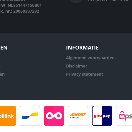
TW: NL851447156B01
rk. nr.: 20060397292
LEN
INFORMATIE
Algemene voorwaarden
n
Disclaimer
ren
Privacy statement