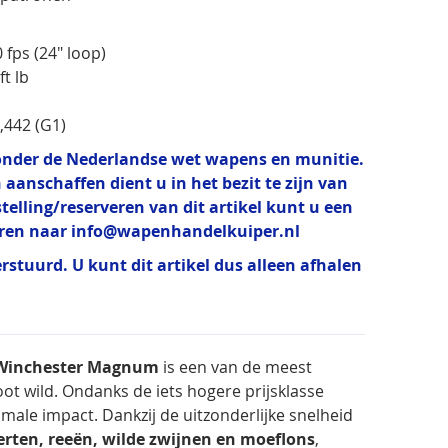
 fps (24" loop)
t lb
0,442 (G1)
t onder de Nederlandse wet wapens en munitie.
 aanschaffen dient u in het bezit te zijn van
estelling/reserveren van dit artikel kunt u een
uren naar
info@wapenhandelkuiper.nl
erstuurd. U kunt dit artikel dus alleen afhalen
 Winchester Magnum
is een van de meest
oot wild. Ondanks de iets hogere prijsklasse
male impact. Dankzij de uitzonderlijke snelheid
rten, reeën, wilde zwijnen en moeflons
,