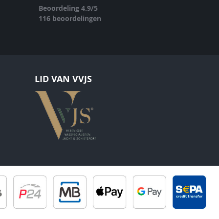
Beoordeling
4.9
/
5
116
beoordelingen
LID VAN VVJS