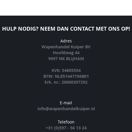
HULP NODIG? NEEM DAN CONTACT MET ONS OP!
Adres
Wapenhandel Kuiper BV
Hoofdweg 44
9697 NK BLIJHAM
KVK: 54805554
BTW: NL851447156B01
Erk. nr.: 20060397292
E-mail
info@wapenhandelkuiper.nl
Telefoon
+31 (0)597 - 56 13 24