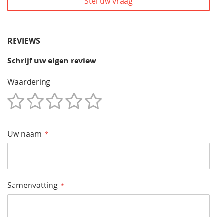
Stel uw vraag
REVIEWS
Schrijf uw eigen review
Waardering
1
2
3
4
5
Star
Sterren
Sterren
Sterren
Sterren
Uw naam
Samenvatting