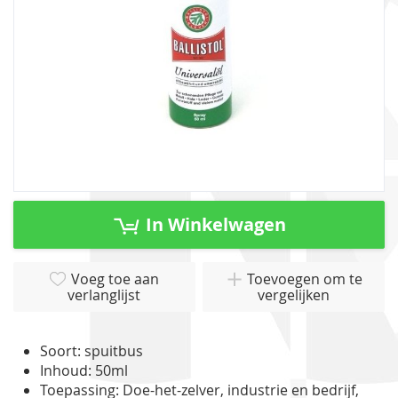
Ga
naar
In Winkelwagen
het
begin
van
Voeg toe aan
Toevoegen om te
verlanglijst
vergelijken
de
afbeeldingen-
gallerij
Soort: spuitbus
Inhoud: 50ml
Toepassing: Doe-het-zelver, industrie en bedrijf,