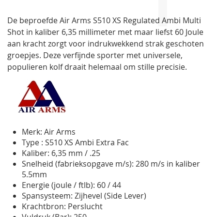
de
afbeeldingen-
De beproefde Air Arms S510 XS Regulated Ambi Multi
gallerij
Shot in kaliber 6,35 millimeter met maar liefst 60 Joule
aan kracht zorgt voor indrukwekkend strak geschoten
groepjes. Deze verfijnde sporter met universele,
populieren kolf draait helemaal om stille precisie.
Merk: Air Arms
Type : S510 XS Ambi Extra Fac
Kaliber: 6,35 mm / .25
Snelheid (fabrieksopgave m/s): 280 m/s in kaliber
5.5mm
Energie (joule / ftlb): 60 / 44
Spansysteem: Zijhevel (Side Lever)
Krachtbron: Perslucht
Vuldruk (Bar): 250