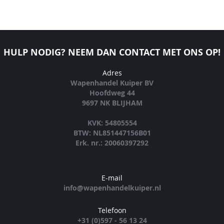
HULP NODIG? NEEM DAN CONTACT MET ONS OP!
Adres
Wapenhandel Kuiper BV
Hoofdweg 44
9697 NK BLIJHAM
KVK: 54805554
BTW: NL851447156B01
Erk. nr.: 20060397292
E-mail
info@wapenhandelkuiper.nl
Telefoon
+31 (0)597 - 56 13 24