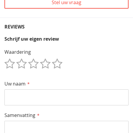
Stel uw vraag
REVIEWS
Schrijf uw eigen review
Waardering
1
2
3
4
5
Star
Sterren
Sterren
Sterren
Sterren
Uw naam
Samenvatting