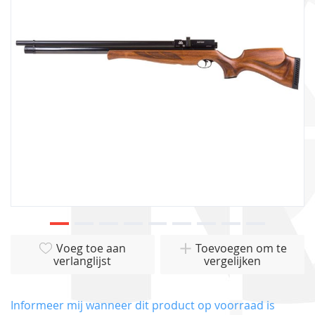
afbeeldingen-
gallerij
Ga
Voeg toe aan
Toevoegen om te
naar
verlanglijst
vergelijken
het
begin
van
Informeer mij wanneer dit product op voorraad is